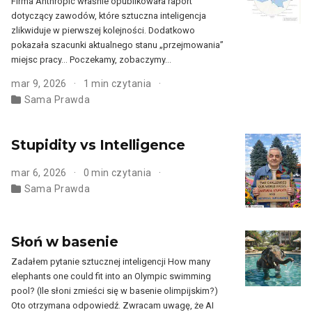
Firma Anthropic właśnie opublikowała raport
dotyczący zawodów, które sztuczna inteligencja
zlikwiduje w pierwszej kolejności. Dodatkowo
pokazała szacunki aktualnego stanu „przejmowania”
miejsc pracy… Poczekamy, zobaczymy…
mar 9, 2026
1 min czytania
Sama Prawda
Stupidity vs Intelligence
mar 6, 2026
0 min czytania
Sama Prawda
Słoń w basenie
Zadałem pytanie sztucznej inteligencji How many
elephants one could fit into an Olympic swimming
pool? (Ile słoni zmieści się w basenie olimpijskim?)
Oto otrzymana odpowiedź. Zwracam uwagę, że AI