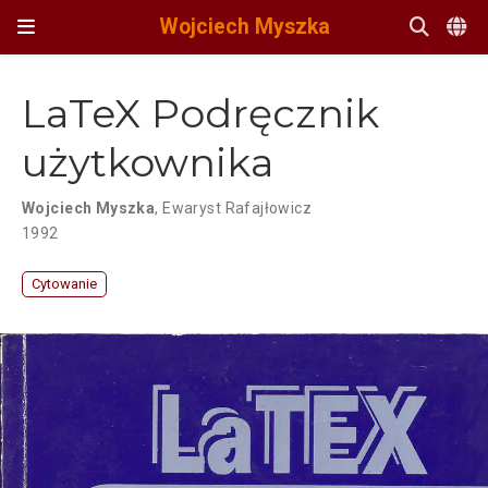
Wojciech Myszka
LaTeX Podręcznik
użytkownika
Wojciech Myszka
,
Ewaryst Rafajłowicz
1992
Cytowanie