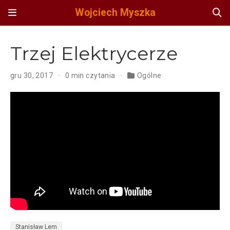
Wojciech Myszka
Trzej Elektrycerze
gru 30, 2017
0 min czytania
Ogólne
Stanisław Lem