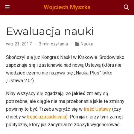
Wojciech Myszka
Ewaluacja nauki
wrz 21, 2017
3 min czytania
Nauka
Skończył się już Kongres Nauki w Krakowie. Środowisko
zapoznaje się i zastanawia nad nową Ustawą (która nie
wiedzieć czemu nie nazywa się „Nauka Plus” tylko
„Ustawa 2.0”).
Niby wszyscy się zgadzają, że
jakieś
zmiany są
potrzebne, ale ciągle nie ma przekonania jakie te zmiany
powinny to być. Trzeba wgryźć się w
treść Ustawy
(czy
choćby w
treść uzasadnienia
). Pomijam przy tym zamęt
polityczny, który już zadymiarze zdążyli wygenerować.