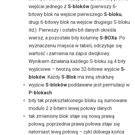
wejście jednego z
S-bloków
(pierwszy 6-
bitowy blok na wejście pierwszego
S-bloku
,
drugi 6-bitowy blok na wejście drugiego S-bloku
itd.). Pierwszy i ostatni bit danych określa
wiersz, a pozostałe bity kolumnę
S-BOXa
. Po
wyznaczeniu miejsca w tabeli, odczytuje się
wartość i zamienia na zapis dwójkowy.
Wynikiem działania każdego S-bloku są 4 bity
wyjściowe – tworzą one 32-bitowe wyjście
S-
bloków
. Każdy
S-Blok
ma inną strukturę
wyjście
S-bloków
poddawane jest permutacji w
P-blokach
bity tak przekształconego bloku są sumowane
modulo 2 z bitami lewej połowy danych
tak zmieniony blok staje się nową prawą
połową, poprzednia prawa połowa staje się
natomiast lewą połową – cykl dobiega końca