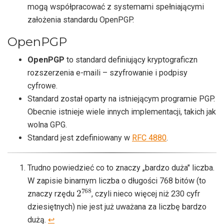
mogą współpracować z systemami spełniającymi
założenia standardu OpenPGP.
OpenPGP
OpenPGP
to standard definiujący kryptograficzn
rozszerzenia e-maili – szyfrowanie i podpisy
cyfrowe.
Standard został oparty na istniejącym programie PGP.
Obecnie istnieje wiele innych implementacji, takich jak
wolna GPG.
Standard jest zdefiniowany w
RFC 4880
.
Trudno powiedzieć co to znaczy „bardzo duża" liczba.
W zapisie binarnym liczba o długości 768 bitów (to
2
768
znaczy rzędu
, czyli nieco więcej niż 230 cyfr
dziesiętnych) nie jest już uważana za liczbę bardzo
dużą.
↩︎