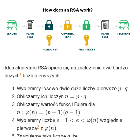
Idea algorytmu RSA opiera się na znalezieniu dwu bardzo
1
dużych
liczb pierwszych.
p
q
Wybieramy losowo dwie duże liczby pierwsze
i
.
n
=
p
⋅
q
Obliczamy ich iloczyn
.
Obliczamy wartość funkcji Eulera dla
n
:
φ
(
n
)
=
(
p
−
1
)
(
q
−
1
)
e
1
<
e
<
φ
(
n
)
Wybieramy liczbę
względnie
φ
(
n
)
2
pierwszą
z
.
d
Znajdujemy taką liczbę
, że