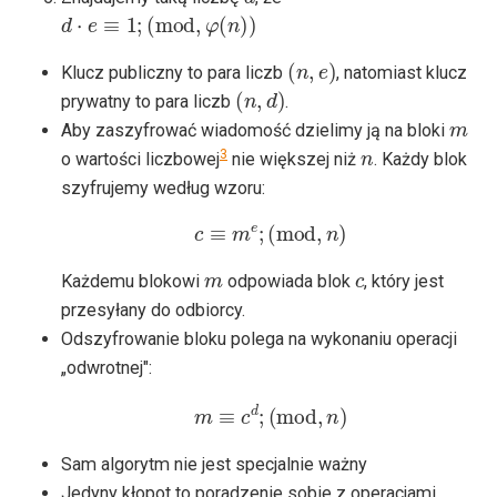
d
⋅
e
≡
1
;
(
mod
,
φ
(
n
)
)
(
n
,
e
)
Klucz publiczny to para liczb
, natomiast klucz
(
n
,
d
)
prywatny to para liczb
.
m
Aby zaszyfrować wiadomość dzielimy ją na bloki
n
3
o wartości liczbowej
nie większej niż
. Każdy blok
szyfrujemy według wzoru:
c
≡
m
e
;
(
mod
,
n
)
m
c
Każdemu blokowi
odpowiada blok
, który jest
przesyłany do odbiorcy.
Odszyfrowanie bloku polega na wykonaniu operacji
„odwrotnej":
m
≡
c
d
;
(
mod
,
n
)
Sam algorytm nie jest specjalnie ważny
Jedyny kłopot to poradzenie sobie z operacjami