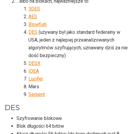
…albo na blokach; najważniejsze to
3DES
AES
Blowfish
DES
(używany był jako standard federalny w
USA; jeden z najlepiej przeanalizowanych
algorytmów szyfrujących; uznawany dziś za nie
dość bezpieczny)
DESX
IDEA
Lucifer
Mars
Serpent
DES
Szyfrowanie blokowe
Blok długości 64 bitów
Klucz długości 56 bitów (do tego dodanych jest 8