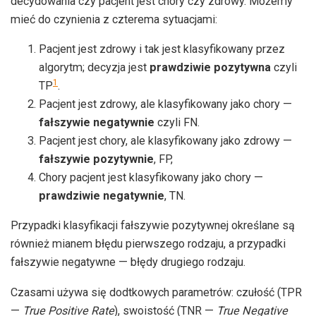
decydowania czy pacjent jest chory czy zdrowy. Możemy
mieć do czynienia z czterema sytuacjami:
Pacjent jest zdrowy i tak jest klasyfikowany przez
algorytm; decyzja jest
prawdziwie pozytywna
czyli
1
TP
.
Pacjent jest zdrowy, ale klasyfikowany jako chory —
fałszywie negatywnie
czyli FN.
Pacjent jest chory, ale klasyfikowany jako zdrowy —
fałszywie pozytywnie
, FP,
Chory pacjent jest klasyfikowany jako chory —
prawdziwie negatywnie
, TN.
Przypadki klasyfikacji fałszywie pozytywnej określane są
również mianem błędu pierwszego rodzaju, a przypadki
fałszywie negatywne — błędy drugiego rodzaju.
Czasami używa się dodtkowych parametrów: czułość (TPR
—
True Positive Rate
), swoistość (TNR —
True Negative