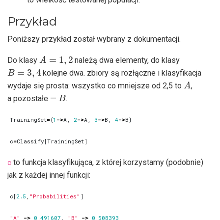
Przykład
Poniższy przykład został wybrany z dokumentacji.
A
=
1
,
2
Do klasy
należą dwa elementy, do klasy
B
=
3
,
4
kolejne dwa. zbiory są rozłączne i klasyfikacja
A
wydaje się prosta: wszystko co mniejsze od 2,5 to
,
B
a pozostałe —
.
TrainingSet
=
{
1
->
A
,
2
->
A
,
3
->
B
,
4
->
B
}
c
=
Classify
[
TrainingSet
]
c
to funkcja klasyfikująca, z której korzystamy (podobnie)
jak z każdej innej funkcji:
c
[
2.5
,
"Probabilities"
]
"A"
->
0.491607
,
"B"
->
0.508393