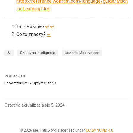
https://reference.wolfram.com/language/guide/Mach
ineLearning.html
True Positive
↩︎
↩︎
Co to znaczy?
↩︎
AI
Sztuczna Inteligrncja
Uczenie Maszynowe
POPRZEDNI
Laboratorium 6: Optymalizacja
Ostatnia aktualizacja sie 5, 2024
© 2026 Me. This work is licensed under
CC BY NC ND 4.0