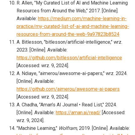
R. Allen,
My Curated List of AI and Machine Learning
Resources from Around the Web,
2017. [Online].
Available:
https://medium.com/machine-learning-in-
practice/my-curated-list-of-ai-and-machine-learning-
resources-from-around-the-web-9a97823b8524
A. Bitlesson,
bitlesson/artificial-intelligence,
wrz.
2023. [Online]. Available:
https://github.com/bitlesson/artificial-intelligence
[Accessed: wrz. 9, 2024].
A. Ndiaye,
aimerou/awesome-ai-papers,
wrz. 2024.
[Online]. Available:
https://github.com/aimerou/awesome-ai-papers
[Accessed: wrz. 9, 2024].
A. Chadha,
Aman’s AI Journal • Read List,
2024.
[Online]. Available:
https://aman.ai/read/
[Accessed:
wrz. 9, 2024].
Machine Learning,
Wolfram
, 2019. [Online]. Available: