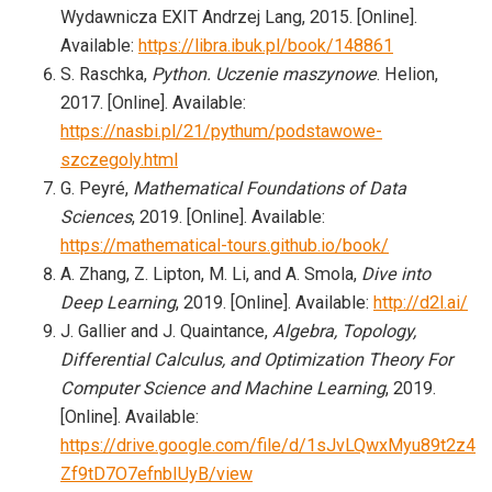
Wydawnicza EXIT Andrzej Lang, 2015. [Online].
Available:
https://libra.ibuk.pl/book/148861
S. Raschka,
Python. Uczenie maszynowe
. Helion,
2017. [Online]. Available:
https://nasbi.pl/21/pythum/podstawowe-
szczegoly.html
G. Peyré,
Mathematical Foundations of Data
Sciences
, 2019. [Online]. Available:
https://mathematical-tours.github.io/book/
A. Zhang, Z. Lipton, M. Li, and A. Smola,
Dive into
Deep Learning
, 2019. [Online]. Available:
http://d2l.ai/
J. Gallier and J. Quaintance,
Algebra, Topology,
Differential Calculus, and Optimization Theory For
Computer Science and Machine Learning
, 2019.
[Online]. Available:
https://drive.google.com/file/d/1sJvLQwxMyu89t2z4
Zf9tD7O7efnbIUyB/view