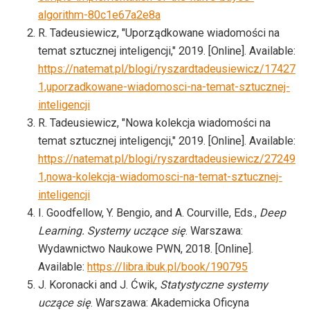
algorithm-80c1e67a2e8a
R. Tadeusiewicz,
Uporządkowane wiadomości na
temat sztucznej inteligencji,
2019. [Online]. Available:
https://natemat.pl/blogi/ryszardtadeusiewicz/17427
1,uporzadkowane-wiadomosci-na-temat-sztucznej-
inteligencji
R. Tadeusiewicz,
Nowa kolekcja wiadomości na
temat sztucznej inteligencji,
2019. [Online]. Available:
https://natemat.pl/blogi/ryszardtadeusiewicz/27249
1,nowa-kolekcja-wiadomosci-na-temat-sztucznej-
inteligencji
I. Goodfellow, Y. Bengio, and A. Courville, Eds.,
Deep
Learning. Systemy uczące się
. Warszawa:
Wydawnictwo Naukowe PWN, 2018. [Online].
Available:
https://libra.ibuk.pl/book/190795
J. Koronacki and J. Ćwik,
Statystyczne systemy
uczące się
. Warszawa: Akademicka Oficyna