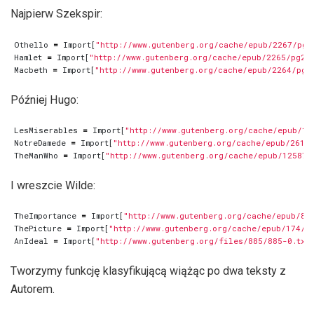
Najpierw Szekspir:
Othello
=
Import
[
"http://www.gutenberg.org/cache/epub/2267/pg2
Hamlet
=
Import
[
"http://www.gutenberg.org/cache/epub/2265/pg22
Macbeth
=
Import
[
"http://www.gutenberg.org/cache/epub/2264/pg2
Później Hugo:
LesMiserables
=
Import
[
"http://www.gutenberg.org/cache/epub/13
NotreDamede
=
Import
[
"http://www.gutenberg.org/cache/epub/2610/
TheManWho
=
Import
[
"http://www.gutenberg.org/cache/epub/12587/
I wreszcie Wilde:
TheImportance
=
Import
[
"http://www.gutenberg.org/cache/epub/84
ThePicture
=
Import
[
"http://www.gutenberg.org/cache/epub/174/p
AnIdeal
=
Import
[
"http://www.gutenberg.org/files/885/885-0.txt
Tworzymy funkcję klasyfikującą wiążąc po dwa teksty z
Autorem.