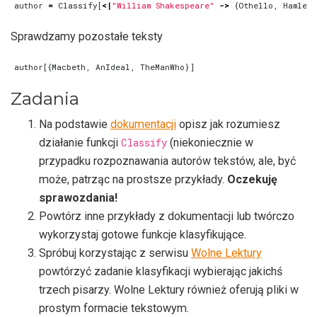
author
=
Classify
[
<|
"William Shakespeare"
->
{
Othello
,
Hamlet
}
Sprawdzamy pozostałe teksty
author
[{
Macbeth
,
AnIdeal
,
TheManWho
}]
Zadania
Na podstawie
dokumentacji
opisz jak rozumiesz
działanie funkcji
Classify
(niekoniecznie w
przypadku rozpoznawania autorów tekstów, ale, być
może, patrząc na prostsze przykłady.
Oczekuję
sprawozdania!
Powtórz inne przykłady z dokumentacji lub twórczo
wykorzystaj gotowe funkcje klasyfikujące.
Spróbuj korzystając z serwisu
Wolne Lektury
powtórzyć zadanie klasyfikacji wybierając jakichś
trzech pisarzy. Wolne Lektury również oferują pliki w
prostym formacie tekstowym.