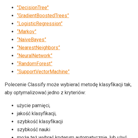
"DecisionTree"
“GradientBoostedTrees”
“LogisticRegression”
“Markov”
“NaiveBayes”
“NearestNeighbors”
“NeuralNetwork”
“RandomForest”
“SupportVectorMachine”
Polecenie Classify może wybierać metodę klasyfikacji tak,
aby optymalizować jedno z kryteriów:
użycie pamięci,
jakość klasyfikacji,
szybkość klasyfikacji
szybkość nauki
może też wybrać kryterum automatycznie, lub użyć