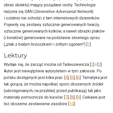
obraz obiektu) mający pożądane cechy. Technologia
nazywa się GAN (
Generative Adversarial Network
)
i ostatnio nie schodzi z łam internetowych dzienników.
Pojawiły się zestawy sztucznie generowanych twarzy,
sztucznie generowanych kotków, a nawet obrazki ptaków
(i kwiatów) generowane na podstawie słownego opisu
(,,ptak z białym brzuszkiem i żółtym ogonem") [
1
].
Lektury
Wydaje się, że zacząć można od Tadeusiewicza [
2
] i [
3
].
Autor jest niewątpliwie autorytetem w tym zakresie. Po
polsku dostępnych jest kilka prac: [
4
], [
5
], [
6
]. Tematyka jest
tak gorąca, że można napotkać sporo obszernych źródeł
(udostępnianych, na przykład, przed publikacją) lub jako
materiały pomocnicze do kursów: [
7
], [
8
], [
9
]. Ciekawe jest
też obszerne zestawienie zasobów [
10
].