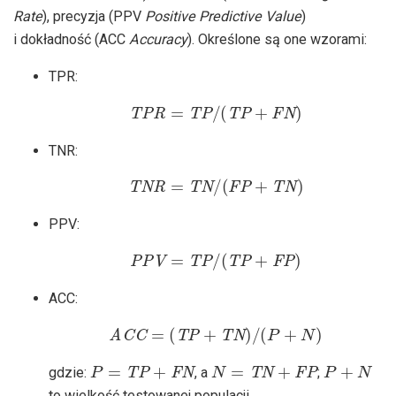
Rate
), precyzja (PPV
Positive Predictive Value
)
i dokładność (ACC
Accuracy
). Określone są one wzorami:
TPR:
TPR
=
TP
/
(
TP
+
FN
)
TNR:
TNR
=
TN
/
(
FP
+
TN
)
PPV:
PPV
=
TP
/
(
TP
+
FP
)
ACC:
ACC
=
(
TP
+
TN
)
/
(
P
+
N
)
P
=
TP
+
FN
N
=
TN
+
FP
P
+
N
gdzie:
, a
;
to wielkość testowanej populacji.