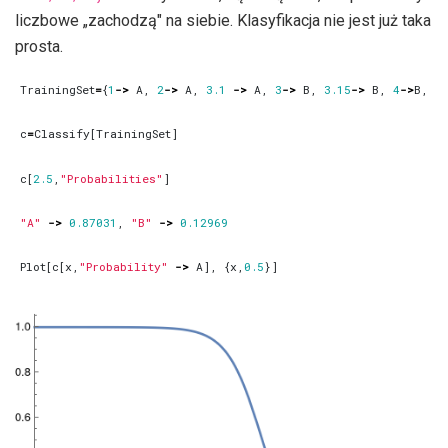
liczbowe „zachodzą" na siebie. Klasyfikacja nie jest już taka
prosta.
TrainingSet
=
{
1
->
A
,
2
->
A
,
3.1
->
A
,
3
->
B
,
3.15
->
B
,
4
->
B
,
5
c
=
Classify
[
TrainingSet
]
c
[
2.5
,
"Probabilities"
]
"A"
->
0.87031
,
"B"
->
0.12969
Plot
[
c
[
x
,
"Probability"
->
A
],
{
x
,
0.5
}]