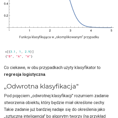
Funkcja klasyfikująca w „skomplikowanym” przypadku
c
[{
3.1
,
1
,
2.9
}]
{
"B"
,
"A"
,
"A"
}
Co ciekawe, w obu przypadkach użyty klasyfikator to
regresja logistyczna
.
,,Odwrotna klasyfikacja"
Pod pojęciem ,,odwrotnej klasyfikacji" rozumiem zadanie
stworzenia obiektu, który będzie miał określone cechy.
Takie zadanie już bardziej nadaje się do określenia jako
,,sztuczna inteligencja" bo algorytm tworzy (na przykład