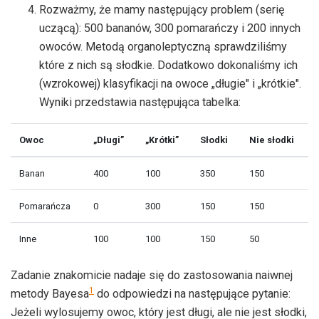
Rozważmy, że mamy następujący problem (serię
uczącą): 500 bananów, 300 pomarańczy i 200 innych
owoców. Metodą organoleptyczną sprawdziliśmy
które z nich są słodkie. Dodatkowo dokonaliśmy ich
(wzrokowej) klasyfikacji na owoce „długie" i „krótkie".
Wyniki przedstawia następująca tabelka:
Owoc
„Długi”
„Krótki”
Słodki
Nie słodki
Banan
400
100
350
150
Pomarańcza
0
300
150
150
Inne
100
100
150
50
Zadanie znakomicie nadaje się do zastosowania naiwnej
1
metody Bayesa
do odpowiedzi na następujące pytanie:
Jeżeli wylosujemy owoc, który jest długi, ale nie jest słodki,