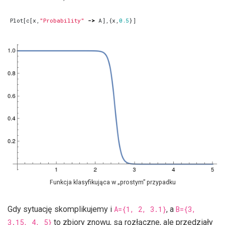
Plot
[
c
[
x
,
"Probability"
->
A
],{
x
,
0.5
}]
Funkcja klasyfikująca w „prostym” przypadku
Gdy sytuację skomplikujemy i
A={1, 2, 3.1}
, a
B={3,
3.15, 4, 5}
to zbiory znowu, są rozłączne, ale przedziały