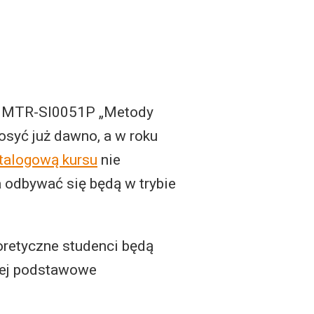
W10MTR-SI0051P „Metody
osyć już dawno, a w roku
atalogową kursu
nie
a odbywać się będą w trybie
oretyczne studenci będą
ziej podstawowe