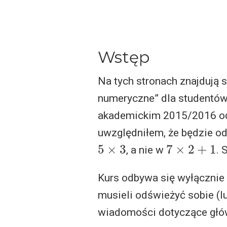
Wstęp
Na tych stronach znajduj
numeryczne” dla studentów 
akademickim 2015/2016 odb
uwzględniłem, że będzie od
5
×
3
7
×
2
+
1
, a nie w
. 
Kurs odbywa się wyłącznie 
musieli odświeżyć sobie (l
wiadomości dotyczące głów