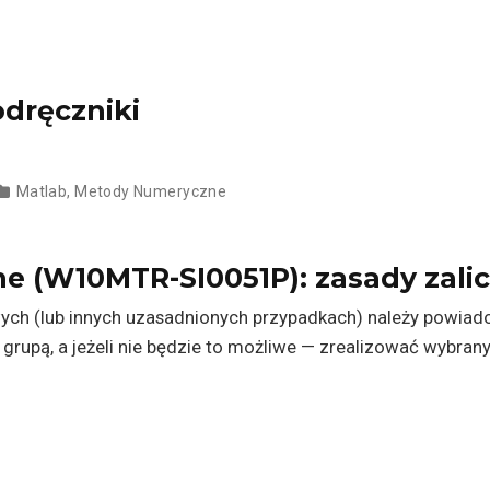
dręczniki
Matlab
,
Metody Numeryczne
 (W10MTR-SI0051P): zasady zalic
ych (lub innych uzasadnionych przypadkach) należy powiad
ną grupą, a jeżeli nie będzie to możliwe — zrealizować wybra