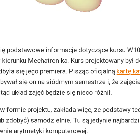
ą się podstawowe informacje dotyczące kursu 
kierunku Mechatronika. Kurs projektowany był d
yła się jego premiera. Pisząc oficjalną
kartę k
bywał się on na siódmym semestrze i, że zajęci
Stąd układ zajęć będzie się nieco różnił.
w formie projektu, zakłada więc, ze podstawy te
ub zdobyć) samodzielnie. Tu są jedynie najbard
nie arytmetyki komputerowej.