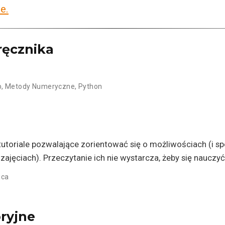
e.
ręcznika
b
,
Metody Numeryczne
,
Python
 tutoriale pozwalające zorientować się o możliwościach (i 
jęciach). Przeczytanie ich nie wystarcza, żeby się nauczyć
ica
oryjne