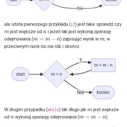
Nie
ale istota pierwszego przykładu (
if
) jest taka: sprawdź czy
m
n
jest większe od
i jeżeli tak jest wykonaj operację
m
=
m
−
n
m
odejmowania (
) zapisując wynik w
; w
przeciwnym razie nic nie rób i skończ.
T
m = m - n
start
m > n
Nie
koniec
m
W drugim przypadku (
while
) tak długo jak
jest większe
n
m
=
m
−
n
od
wykonuj operację odejmowania (
).