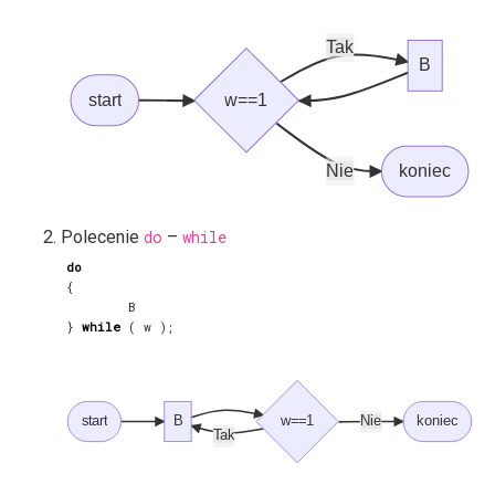
Tak
B
start
w==1
Nie
koniec
Polecenie
do
–
while
do
{
B
}
while
(
w
);
start
B
w==1
Nie
koniec
Tak