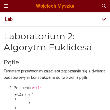
Wojciech Myszka
Lab
Laboratorium 2:
Algorytm Euklidesa
Pętle
Tematem przewodnim zajęć jest zapoznanie się z dwiema
podstawowymi konstrukcjami do tworzenia pętli:
Polecenia
while
while
(
w
)
{
B
;
}