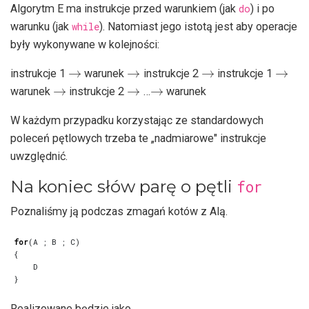
Algorytm E ma instrukcje przed warunkiem (jak
do
) i po
warunku (jak
while
). Natomiast jego istotą jest aby operacje
były wykonywane w kolejności:
→
→
→
→
instrukcje 1
warunek
instrukcje 2
instrukcje 1
→
→
→
warunek
instrukcje 2
…
warunek
W każdym przypadku korzystając ze standardowych
poleceń pętlowych trzeba te „nadmiarowe" instrukcje
uwzględnić.
Na koniec słów parę o pętli
for
Poznaliśmy ją podczas zmagań kotów z Alą.
for
(
A
;
B
;
C
)
{
D
}
Realizowane będzie jako