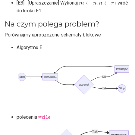
[E3] : [Upraszczanie] Wykonaj
,
i wróć
do kroku E1.
Na czym polega problem?
Porównajmy uproszczone schematy blokowe
Algorytmu E
Instukcja2
Nie
Start
Instrukcja1
warunek
Tak
Stop
polecenia
while
Tak