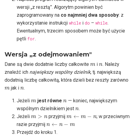
wersji „z resztą”. Algorytm powinien być
zaprogramowany na
co najmniej dwa sposoby
: z
wykorzystanie instrukcji
while
i
do
–
while
.
Ewentualnym, trzecim sposobem może być użycie
pętli
for
.
Wersja „z odejmowaniem"
m
n
Dane są dwie dodatnie liczby całkowite
i
. Należy
znaleźć ich
największy wspólny dzielnik
, tj. największą
dodatnią liczbę całkowitą, która dzieli bez reszty zarówno
m
n
jak i
.
m
n
Jeżeli
jest równe
— koniec, największym
n
wspólnym dzielnikiem jest
.
m
>
n
m
←
m
−
n
Jeżeli
przyjmij
; w przeciwnym
n
←
n
−
m
razie przyjmij
Przejdź do kroku 1.