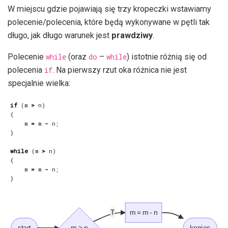
W miejscu gdzie pojawiają się trzy kropeczki wstawiamy
polecenie/polecenia, które będą wykonywane w pętli tak
długo, jak długo warunek jest
prawdziwy
.
Polecenie
while
(oraz
do
–
while
) istotnie różnią się od
polecenia
if
. Na pierwszy rzut oka różnica nie jest
specjalnie wielka:
if
(
m
>
n
)
{
m
=
m
-
n
;
}
while
(
m
>
n
)
{
m
=
m
-
n
;
}
T
m = m - n
start
m > n
koniec