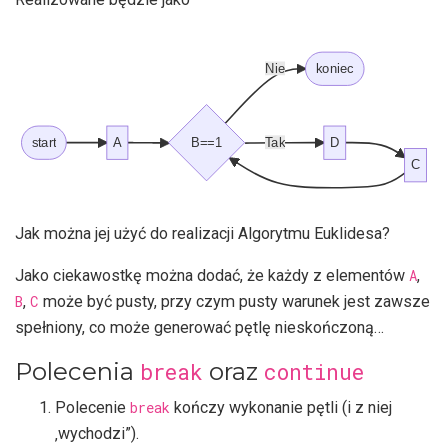
Nie
koniec
start
A
B==1
Tak
D
C
Jak można jej użyć do realizacji Algorytmu Euklidesa?
Jako ciekawostkę można dodać, że każdy z elementów
A
,
B
,
C
może być pusty, przy czym pusty warunek jest zawsze
spełniony, co może generować pętlę nieskończoną…
Polecenia
oraz
break
continue
Polecenie
break
kończy wykonanie pętli (i z niej
‚wychodzi”).