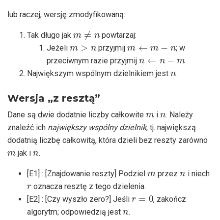
lub raczej, wersję zmodyfikowaną:
m
≠
n
Tak długo jak
powtarzaj:
m
>
n
m
←
m
−
n
Jeżeli
przyjmij
; w
n
←
n
−
m
przeciwnym razie przyjmij
n
Największym wspólnym dzielnikiem jest
.
Wersja „z resztą”
m
n
Dane są dwie dodatnie liczby całkowite
i
. Należy
znaleźć ich
największy wspólny dzielnik
, tj. największą
dodatnią liczbę całkowitą, która dzieli bez reszty zarówno
m
n
jak i
.
m
n
[E1] : [Znajdowanie reszty] Podziel
przez
i niech
r
oznacza resztę z tego dzielenia.
r
=
0
[E2] : [Czy wyszło zero?] Jeśli
, zakończ
n
algorytm; odpowiedzią jest
.
m
←
n
n
←
r