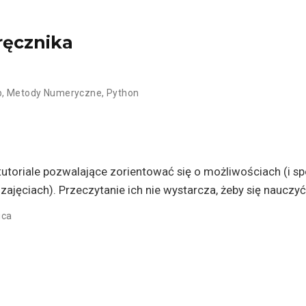
ręcznika
b
,
Metody Numeryczne
,
Python
 tutoriale pozwalające zorientować się o możliwościach (i 
jęciach). Przeczytanie ich nie wystarcza, żeby się nauczyć
ica