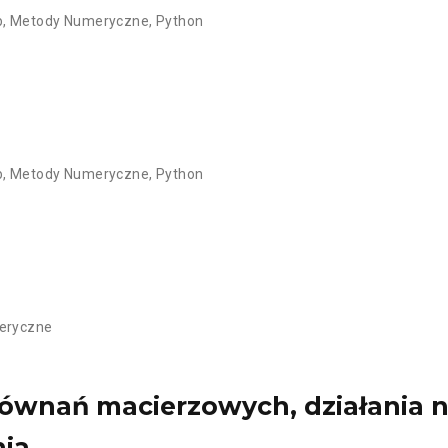
b
,
Metody Numeryczne
,
Python
b
,
Metody Numeryczne
,
Python
eryczne
równań macierzowych, działania n
ia