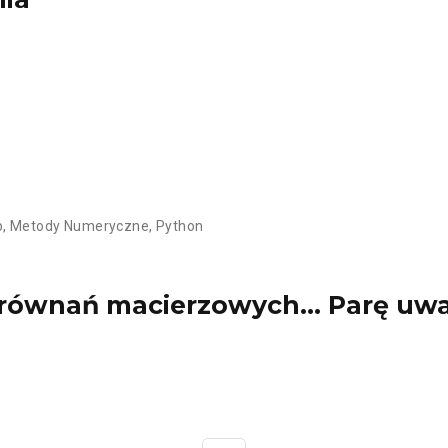
b
,
Metody Numeryczne
,
Python
e równań macierzowych… Parę uw