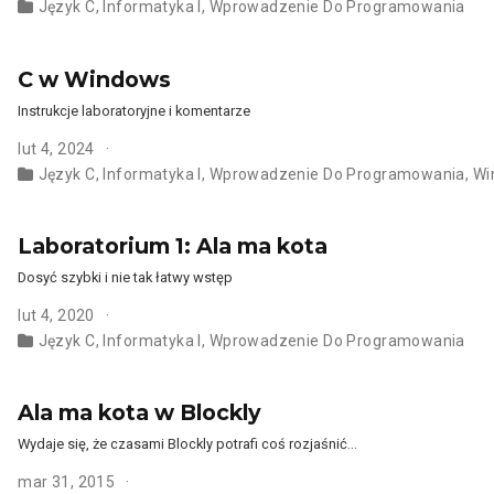
Język C
,
Informatyka I
,
Wprowadzenie Do Programowania
C w Windows
Instrukcje laboratoryjne i komentarze
lut 4, 2024
Język C
,
Informatyka I
,
Wprowadzenie Do Programowania
,
Wi
Laboratorium 1: Ala ma kota
Dosyć szybki i nie tak łatwy wstęp
lut 4, 2020
Język C
,
Informatyka I
,
Wprowadzenie Do Programowania
Ala ma kota w Blockly
Wydaje się, że czasami Blockly potrafi coś rozjaśnić…
mar 31, 2015